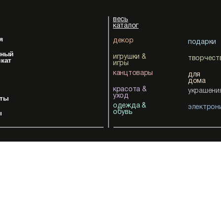
весь
каталог
я
декор
подарки
чный
игрушки &
творчест
кат
игры
канцтовары
для
дома
красота &
украшени
уход
нты
одежда &
электрон
ы
обувь