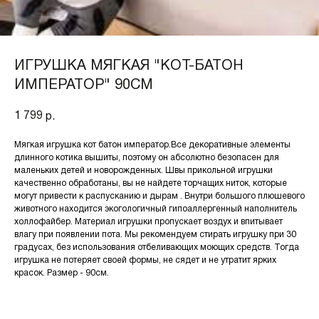
ИГРУШКА МЯГКАЯ "КОТ-БАТОН
ИМПЕРАТОР" 90СМ
1 799
р.
Мягкая игрушка кот батон император.Все декоративные элементы
длинного котика вышиты, поэтому он абсолютно безопасен для
маленьких детей и новорожденных. Швы прикольной игрушки
качественно обработаны, вы не найдете торчащих ниток, которые
могут привести к распусканию и дырам . Внутри большого плюшевого
животного находится экогологичный гипоаллергенный наполнитель
холлофайбер. Материал игрушки пропускает воздух и впитывает
влагу при появлении пота. Мы рекомендуем стирать игрушку при 30
градусах, без использования отбеливающих моющих средств. Тогда
игрушка не потеряет своей формы, не сядет и не утратит ярких
красок. Размер - 90см.