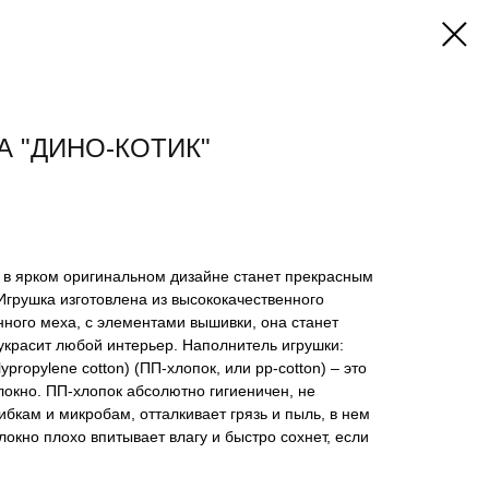
А "ДИНО-КОТИК"
", в ярком оригинальном дизайне станет прекрасным
Игрушка изготовлена из высококачественного
нного меха, с элементами вышивки, она станет
украсит любой интерьер. Наполнитель игрушки:
ropylene cotton) (ПП-хлопок, или pp-cotton) – это
окно. ПП-хлопок абсолютно гигиеничен, не
ибкам и микробам, отталкивает грязь и пыль, в нем
локно плохо впитывает влагу и быстро сохнет, если