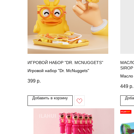
ИГРОВОЙ НАБОР "DR. MCNUGGETS"
МАСЛО
SIROP
Игровой набор "Dr. McNuggets"
Масло 
399
р.
Fruits"
449
р.
Добавить в корзину
Доба