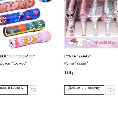
ДОСКОП "КОСМОС"
РУЧКА "YAAAY"
оскоп "Космос"
Ручка "Yaaay"
119
р.
вить в корзину
Добавить в корзину