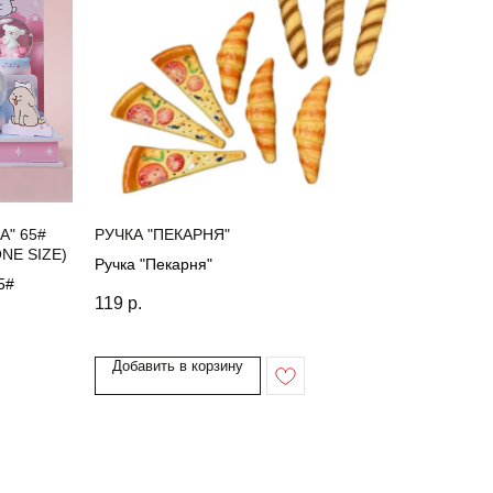
" 65#
РУЧКА "ПЕКАРНЯ"
NE SIZE)
Ручка "Пекарня"
5#
119
р.
Добавить в корзину