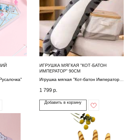
НИЙ
ИГРУШКА МЯГКАЯ "КОТ-БАТОН
ИМПЕРАТОР" 90СМ
Русалочка"
Игрушка мягкая "Кот-батон Император"
90см
1 799
р.
Добавить в корзину