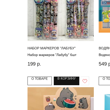
НАБОР МАРКЕРОВ "ЛАБУБУ"
ВОДЯН
Набор маркеров "Лабубу" 6шт
Водяно
199
р.
549
В КОРЗИНУ
О ТОВАРЕ
О Т