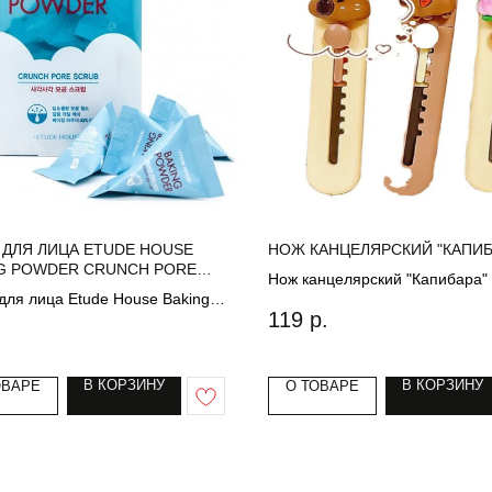
 ДЛЯ ЛИЦА ETUDE HOUSE
НОЖ КАНЦЕЛЯРСКИЙ "КАПИБ
G POWDER CRUNCH PORE
Нож канцелярский "Капибара"
 24 ШТ
для лица Etude House Baking
119
р.
 Crunch Pore Scrub 24 шт
В КОРЗИНУ
В КОРЗИНУ
ОВАРЕ
О ТОВАРЕ