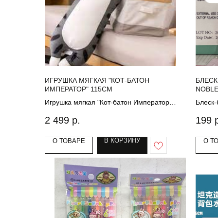
ИГРУШКА МЯГКАЯ "КОТ-БАТОН
БЛЕСК
ИМПЕРАТОР" 115СМ
NOBL
Игрушка мягкая "Кот-батон Император"
Блеск-
115см
2 499
р.
199
В КОРЗИНУ
О ТОВАРЕ
О Т