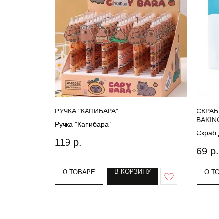
РУЧКА "КАПИБАРА"
СКРАБ
BAKIN
Ручка "Капибара"
SCRUB
Скраб 
119
р.
Powder
69
р.
В КОРЗИНУ
О ТОВАРЕ
О Т