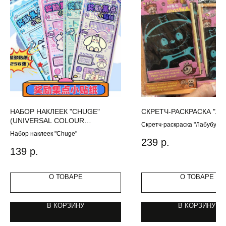
НАБОР НАКЛЕЕК "CHUGE"
СКРЕТЧ-РАСКРАСКА "ЛА
(UNIVERSAL COLOUR
Скретч-раскраска "Лабубу"
CODE,ONE SIZE)
Набор наклеек "Chuge"
239
р.
139
р.
О ТОВАРЕ
О ТОВАРЕ
В КОРЗИНУ
В КОРЗИНУ